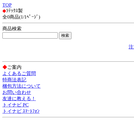
TOP
◆
ﾗﾃｯｸｽ製
全0商品(1/1ﾍﾟｰｼﾞ)
商品検索
注
◆
ご案内
よくあるご質問
特商法表記
梱包方法について
お問い合わせ
友達に教える！
トイナビ PC
トイナビ ｽﾏｰﾄﾌｫﾝ