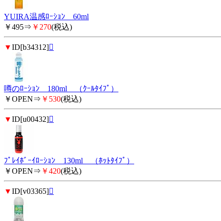
YUIRA温感ﾛｰｼｮﾝ 60ml
￥495⇒
￥270
(税込)
▼
ID[b34312]

噂のﾛｰｼｮﾝ 180ml （ｸｰﾙﾀｲﾌﾟ）
￥OPEN⇒
￥530
(税込)
▼
ID[u00432]

ﾌﾟﾚｲﾎﾞｰｲﾛｰｼｮﾝ 130ml （ﾎｯﾄﾀｲﾌﾟ）
￥OPEN⇒
￥420
(税込)
▼
ID[v03365]
