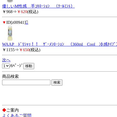
優しいM性感 手ｺｷﾛｰｼｮﾝ （ｸｰﾙﾐﾝﾄ）
￥968⇒
￥620
(税込)
▼
ID[z00941]

WAAP ﾄﾞﾘｼｬｯ！！ ｻﾞｰﾒﾝﾛｰｼｮﾝ （360ml Cool 冷感ﾀｲﾌ
￥1155⇒
￥650
(税込)
次へ
/6ﾍﾟｰｼﾞ
商品検索
◆
ご案内
よくあるご質問