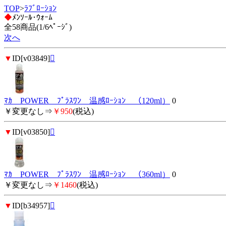
TOP
>
ﾗﾌﾞﾛｰｼｮﾝ
◆
ﾒﾝｿｰﾙ･ｳｫｰﾑ
全58商品(1/6ﾍﾟｰｼﾞ)
次へ
▼
ID[v03849]

ﾏｶ POWER ﾌﾟﾗｽﾜﾝ 温感ﾛｰｼｮﾝ （120ml）
0
￥変更なし⇒
￥950
(税込)
▼
ID[v03850]

ﾏｶ POWER ﾌﾟﾗｽﾜﾝ 温感ﾛｰｼｮﾝ （360ml）
0
￥変更なし⇒
￥1460
(税込)
▼
ID[b34957]
