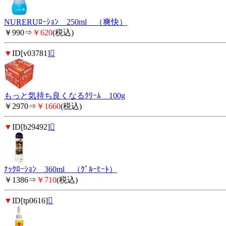
NURERUﾛｰｼｮﾝ 250ml （爽快）
￥990⇒
￥620
(税込)
▼
ID[v03781]

もっと気持ち良くなるｸﾘｰﾑ 100g
￥2970⇒
￥1660
(税込)
▼
ID[b29492]

ﾅｯｸﾛｰｼｮﾝ 360ml （ｸﾞﾙｰﾋｰﾄ）
￥1386⇒
￥710
(税込)
▼
ID[tp0616]
