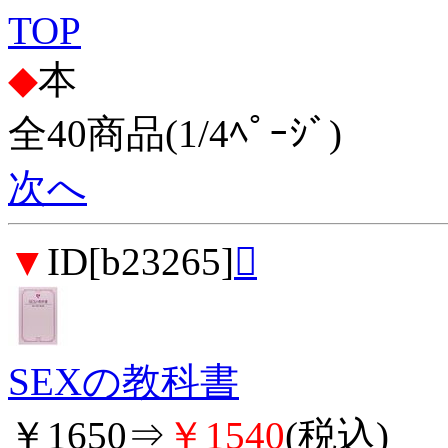
TOP
◆
本
全40商品(1/4ﾍﾟｰｼﾞ)
次へ
▼
ID[b23265]

SEXの教科書
￥1650⇒
￥1540
(税込)