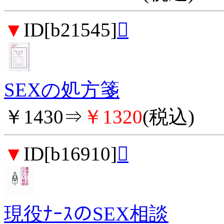
▼
ID[b21545]

SEXの処方箋
￥1430⇒
￥1320
(税込)
▼
ID[b16910]

現役ﾅｰｽのSEX相談