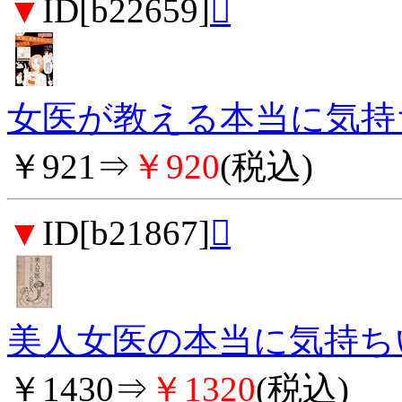
▼
ID[b22659]

女医が教える本当に気持ちの
￥921⇒
￥920
(税込)
▼
ID[b21867]

美人女医の本当に気持ちい
￥1430⇒
￥1320
(税込)