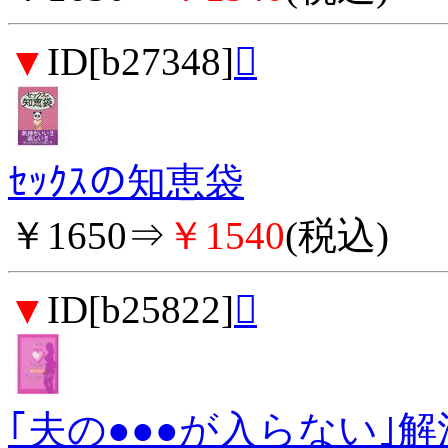
▼
ID[b27348]

ｾｯｸｽの知恵袋
￥1650⇒
￥1540
(税込)
▼
ID[b25822]

｢夫の●●●が入らない｣解決