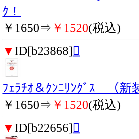
ｸ！
￥1650⇒
￥1520
(税込)
▼
ID[b23868]

ﾌｪﾗﾁｵ＆ｸﾝﾆﾘﾝｸﾞｽ （
￥1650⇒
￥1520
(税込)
▼
ID[b22656]
