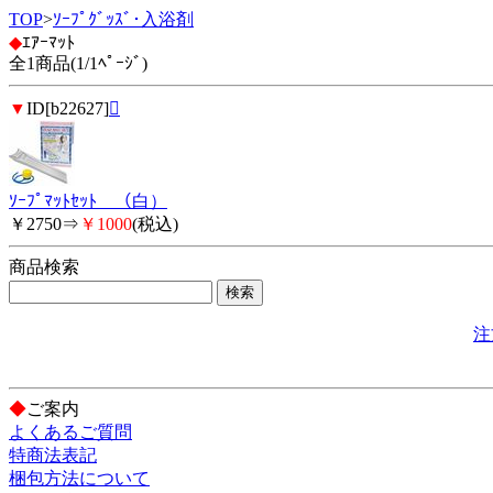
TOP
>
ｿｰﾌﾟｸﾞｯｽﾞ･入浴剤
◆
ｴｱｰﾏｯﾄ
全1商品(1/1ﾍﾟｰｼﾞ)
▼
ID[b22627]

ｿｰﾌﾟﾏｯﾄｾｯﾄ （白）
￥2750⇒
￥1000
(税込)
商品検索
注
◆
ご案内
よくあるご質問
特商法表記
梱包方法について