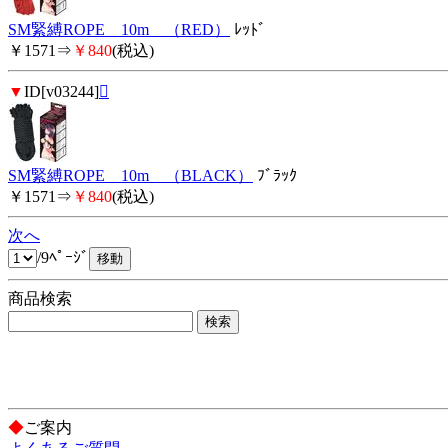
SM緊縛ROPE 10m （RED）
ﾚｯﾄﾞ
￥1571⇒
￥840
(税込)
▼
ID[v03244]

SM緊縛ROPE 10m （BLACK）
ﾌﾞﾗｯｸ
￥1571⇒
￥840
(税込)
次へ
/9ﾍﾟｰｼﾞ
商品検索
◆
ご案内