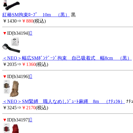
紅椿SM拘束ﾛｰﾌﾟ 10m （黒）
黒
￥1430⇒
￥880
(税込)
▼
ID[b34194]

＜NEO＞幅広SMﾎﾞﾝﾃﾞｰｼﾞ拘束 自己吸着式 幅8cm （黒）
￥2035⇒
￥1360
(税込)
▼
ID[b34196]

＜NEO＞SM緊縛 職人なめしｼﾞｭｰﾄ麻縄 8m （ﾅﾁｭﾗﾙ）
ﾅﾁｭ
￥3245⇒
￥2170
(税込)
▼
ID[b34197]
