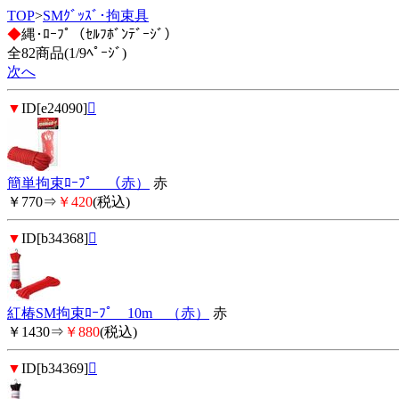
TOP
>
SMｸﾞｯｽﾞ･拘束具
◆
縄･ﾛｰﾌﾟ（ｾﾙﾌﾎﾞﾝﾃﾞｰｼﾞ）
全82商品(1/9ﾍﾟｰｼﾞ)
次へ
▼
ID[e24090]

簡単拘束ﾛｰﾌﾟ （赤）
赤
￥770⇒
￥420
(税込)
▼
ID[b34368]

紅椿SM拘束ﾛｰﾌﾟ 10m （赤）
赤
￥1430⇒
￥880
(税込)
▼
ID[b34369]
