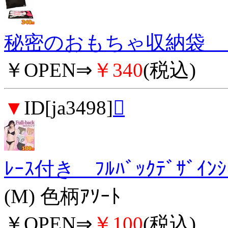
秘密のおもちゃ収納袋 （
￥OPEN⇒
￥340
(税込)
▼
ID[ja3498]

ﾚｰｽ付き ﾌﾙﾊﾞｯｸﾃﾞｻﾞｲ
(M) 色柄ｱｿｰﾄ
￥OPEN⇒
￥100
(税込)