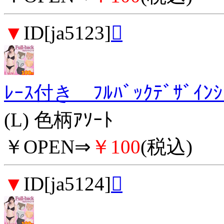
▼
ID[ja5123]

ﾚｰｽ付き ﾌﾙﾊﾞｯｸﾃﾞｻﾞｲ
(L) 色柄ｱｿｰﾄ
￥OPEN⇒
￥100
(税込)
▼
ID[ja5124]
