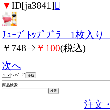
▼
ID[ja3841]

ﾁｭｰﾌﾞﾄｯﾌﾟﾌﾞﾗ 1枚入り
￥748⇒
￥100
(税込)
次へ
/59ﾍﾟｰｼﾞ
商品検索
注文・