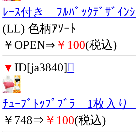
ﾚｰｽ付き ﾌﾙﾊﾞｯｸﾃﾞｻﾞｲ
(LL) 色柄ｱｿｰﾄ
￥OPEN⇒
￥100
(税込)
▼
ID[ja3840]

ﾁｭｰﾌﾞﾄｯﾌﾟﾌﾞﾗ 1枚入
￥748⇒
￥100
(税込)