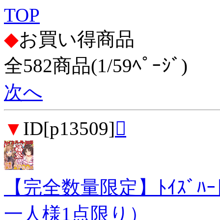
TOP
◆
お買い得商品
全582商品(1/59ﾍﾟｰｼﾞ)
次へ
▼
ID[p13509]

【完全数量限定】ﾄｲｽﾞﾊ
一人様1点限り）