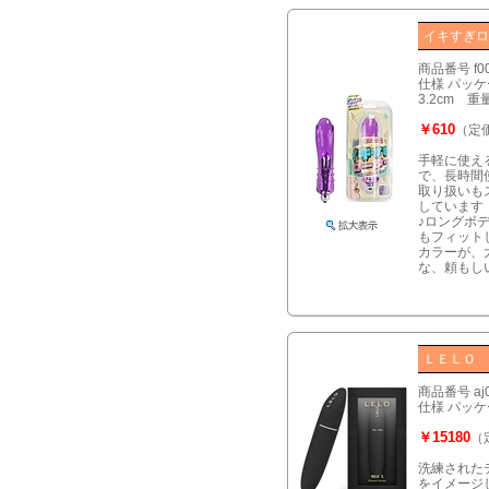
イキすぎロ
商品番号 f0
仕様 パッケー
3.2cm 
￥610
（定価
手軽に使え
で、長時間
取り扱いも
しています
♪ロングボ
もフィット
カラーが、
な、頼もし
ＬＥＬＯ 
商品番号 aj
仕様 パッケー
￥15180
（
洗練された
をイメージ