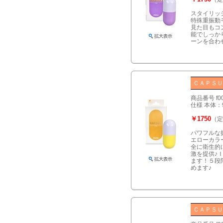
スタイリッ
特殊重振動
見た目もコ
能でしっか
ーンを合わ
ＣＡＰＳＵ
商品番号 f0
仕様 本体：
￥1750
（定
パワフルな
エローカラ
全に衛生的
激を提供♪
ます！５段
めます♪
ＣＡＰＳＵ