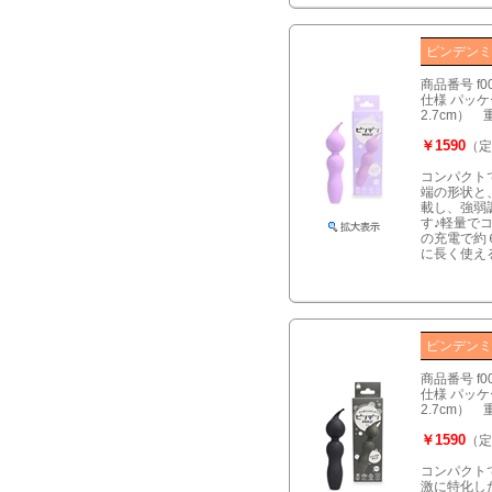
ピンデンミ
商品番号 f0
仕様 パッケー
2.7cm）
￥1590
（定
コンパクト
端の形状と
載し、強弱
す♪軽量で
の充電で約
に長く使え
ピンデンミ
商品番号 f0
仕様 パッケー
2.7cm）
￥1590
（定
コンパクト
激に特化し