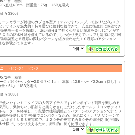
0571番 種類
90x直径4.0cm 重量：75g USB充電式
価 ￥3300）
リーンカラーが特徴のカプセル型アイテムです♪シンプルでありながらスタ
なデザインが魅力的！持ち運びに便利な蓋付きで、安全に衛生的に保管でき
重振動モーターを搭載し、深い部分まで届く心地良い刺激を楽しむことがで
ＰＸ５の防水性能を備えているので、しっかり洗えていつでも清潔に使用可
の強弱調整と５種類の振動パターンを組み合わせた１０種類のアクション
まな体験ができます♪
ニ （ピンク） ピンク
0572番 種類
ジ：16.6+ヘッダー3.0×5.7×5.1cm 本体：13.9×ヘッド3.2cm（持ち手：
 重量：54g USB充電式
価 ￥3080）
で使いやすいミニタイプの人気アイテムです♪ピンポイント刺激を楽しめる
採用し、気持ちいい肌触りと柔らかさにこだわったオールシリコンボディ！
ルモーターを搭載し、５段階の強弱調整と５パターンのアクションで計１０
振動を提供します♪軽量でコンパクトなため、疲れにくく、どんなシーンで
しめます！ＵＳＢ充電式で、１２０分の充電で約６０分の連続使用が可能♪
水仕様でしっかり洗えるため、衛生的に長く使用できます。