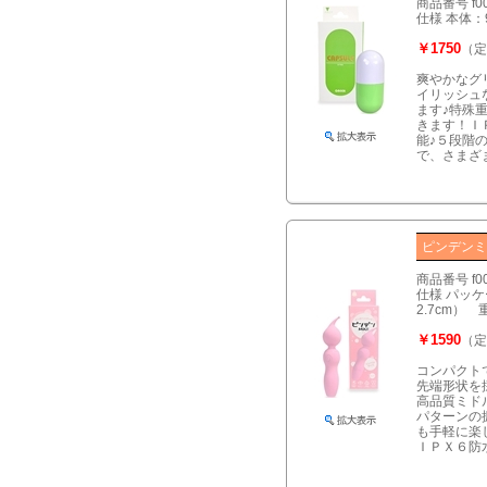
商品番号 f0
仕様 本体：
￥1750
（定
爽やかなグ
イリッシュ
ます♪特殊
きます！Ｉ
能♪５段階
で、さまざ
ピンデンミ
商品番号 f0
仕様 パッケー
2.7cm）
￥1590
（定
コンパクト
先端形状を
高品質ミド
パターンの
も手軽に楽
ＩＰＸ６防