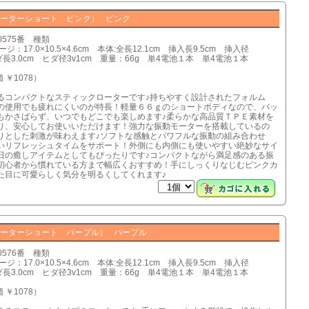
ーターショート ピンク） ピンク
0575番 種類
ジ：17.0×10.5×4.6cm 本体:全長12.1cm 挿入長9.5cm 挿入径
ヒダ長3.0cm ヒダ径3v1cm 重量：66g 単4電池１本 単4電池１本
 ￥1078）
るコンパクトなスティックローターです♪持ちやすく設計されたフォルム
の使用でも疲れにくいのが特長！軽量６６ｇのショートボディなので、バッ
もかさばらず、いつでもどこでも楽しめます♪柔らかな高品質ＴＰＥ素材を
り、安心してお使いいただけます！強力な振動モーターを搭載しているの
りとした刺激が味わえます♪ソフトな感触とパワフルな振動の組み合わせ
いリフレッシュタイムをサポート！外側にも内側にも使いやすい絶妙なサイ
日の癒しアイテムとしてもぴったりです♪コンパクトながら満足感のある振
初心者から慣れている方まで幅広くおすすめ！手にしっくりなじむピンクカ
た目に可愛らしく気分を明るくしてくれます♪
ーターショート パープル） パープル
0576番 種類
ジ：17.0×10.5×4.6cm 本体:全長12.1cm 挿入長9.5cm 挿入径
ヒダ長3.0cm ヒダ径3v1cm 重量：66g 単4電池１本 単4電池１本
 ￥1078）