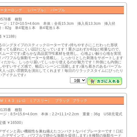
ーターロング （パープル） パープル
0578番 種類
ジ：17.0×10.5×4.6cm 本体：全長15.3cm 挿入長13.3cm 挿入径
重量：82g 単4電池１本 単4電池１本
 ￥1188）
るロングタイプのスティックローターです♪持ちやすさにこだわった形状
使っても疲れにくい設計になっています！重さはわずか82gと軽量なので、
スムーズです♪柔らかな高品質TPE素材を使用し、心地よい触り心地を実現
！パワフルな振動モーターを搭載し、しっかりとした刺激をサポートします
ディだから、しっかり届いてしっかり使えるのが魅力です！外側にも内側に
しやすいサイズ感で、幅広いシーンに活躍します♪落ち着きのあるパープル
大人っぽい雰囲気を演出してくれます！毎日のリラックスタイムにぴったり
いアイテムです♪
ＭＩＡ３（レロ ミアスリー） ブラック ブラック
0135番 種類
ジ：8.5×15.6×4.0cm 本体：2.2×11.1×2.2cm 重量：36g USB充電式
定価 ￥16500）
デザインと高い機能性を兼ね備えたコンパクトなバイブレーターです！口紅
したデザインで、パワフルで静かな振動を提供します♪８種類の振動モード