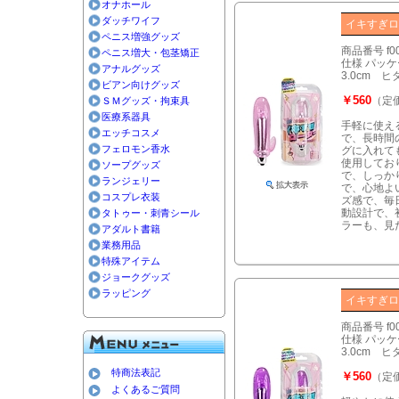
オナホール
ダッチワイフ
イキすぎロ
ペニス増強グッズ
商品番号 f0
ペニス増大・包茎矯正
仕様 パッケー
アナルグッズ
3.0cm 
ビアン向けグッズ
￥560
（定価
ＳＭグッズ・拘束具
医療系器具
手軽に使え
エッチコスメ
で、長時間
フェロモン香水
グに入れて
使用してお
ソープグッズ
で、しっか
ランジェリー
で、心地よ
コスプレ衣装
ズ感で、毎
動設計で、
タトゥー・刺青シール
ラーも、見
アダルト書籍
業務用品
特殊アイテム
ジョークグッズ
ラッピング
イキすぎロ
商品番号 f0
仕様 パッケー
3.0cm 
特商法表記
￥560
（定価
よくあるご質問