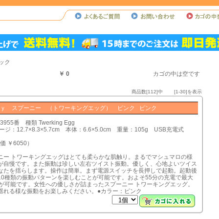
ィック
￥ 0
カゴの中は空です
商品数[112]中 [1-30]を表示
ｙ スプーニー （トワーキングエッグ） ピンク ピンク
955番 種類 Twerking Egg
ジ：12.7×8.3×5.7cm 本体：6.6×5.0cm 重量：105g USB充電式
価 ￥6050）
ニー トワーキングエッグはとても柔らかな肌触り。まるでマシュマロの様
が自慢です。また振動は珍しい左右ツイスト振動。優しく、心地よいツイス
なたを揺らします。操作は簡単。まず電源スイッチを長押しで起動。起動後
10種類の振動パターンを楽しむことが可能です。およそ55分の充電で最大
用が可能です。女性への優しさが詰まったスプーニー トワーキングエッグ。
揺れる様な振動をお楽しみください。●カラー：ピンク