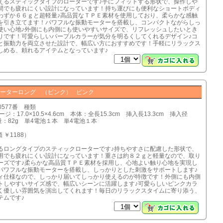
えるスティックタイプのローターです♪手にフィットする形状で、操作しや
間でも疲れにくい設計になっています！持ち運びにも便利なショートボディ
わずか６６ｇと超軽量♪高品質なＴＰＥ素材を使用しており、柔らかな感触
を引き立てます！パワフルな振動モーターを搭載し、コンパクトながらしっ
使い心地♪外側にも内側にも使いやすいサイズで、リフレッシュしたいとき
りです！可愛らしいパープルカラーが気分を明るくしてくれるデザイン♪コ
と振動力を両立させた設計で、幅広い方におすすめです！手軽にリラックス
しめる、頼れるアイテムとなっています♪
ーターロング （ピンク） ピンク
0577番 種類
ジ：17.0×10.5×4.6cm 本体：全長15.3cm 挿入長13.3cm 挿入径
重量：82g 単4電池１本 単4電池１本
 ￥1188）
るロングタイプのスティックローターです♪持ちやすさに配慮した形状で、
用でも疲れにくい設計になっています！重さは約８２ｇと軽量なので、取り
ーズです♪柔らかな高品質ＴＰＥ素材を採用し、心地よい触り心地を実現し
パワフルな振動モーターを搭載し、しっかりとした刺激をサポートします♪
ィ仕様なので、しっかり届いてしっかり使えるのが特徴です！外側にも内側
トしやすいサイズ感で、幅広いシーンに活躍します♪可愛らしいピンクカラ
く優しい雰囲気を演出してくれます！毎日のリラックスタイムに寄り添う、
テムです♪