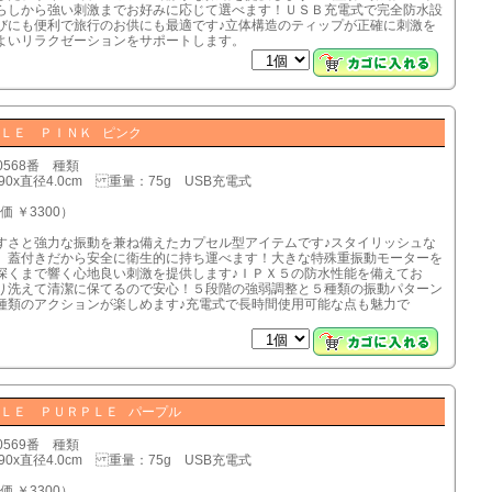
らしから強い刺激までお好みに応じて選べます！ＵＳＢ充電式で完全防水設
びにも便利で旅行のお供にも最適です♪立体構造のティップが正確に刺激を
よいリラクゼーションをサポートします。
ＬＥ ＰＩＮＫ ピンク
0568番 種類
90x直径4.0cm 重量：75g USB充電式
価 ￥3300）
すさと強力な振動を兼ね備えたカプセル型アイテムです♪スタイリッシュな
、蓋付きだから安全に衛生的に持ち運べます！大きな特殊重振動モーターを
深くまで響く心地良い刺激を提供します♪ＩＰＸ５の防水性能を備えてお
り洗えて清潔に保てるので安心！５段階の強弱調整と５種類の振動パターン
種類のアクションが楽しめます♪充電式で長時間使用可能な点も魅力で
ＬＥ ＰＵＲＰＬＥ パープル
0569番 種類
90x直径4.0cm 重量：75g USB充電式
価 ￥3300）