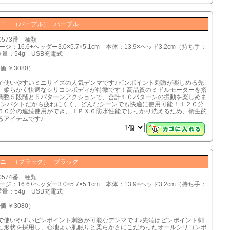
ニ （パープル） パープル
0573番 種類
ジ：16.6+ヘッダー3.0×5.7×5.1cm 本体：13.9×ヘッド3.2cm（持ち手：
 重量：54g USB充電式
価 ￥3080）
で使いやすいミニサイズの人気デンマです♪ピンポイント刺激が楽しめる先
、柔らかく快適なシリコンボディが特徴です！高品質のミドルモーターを搭
調整５段階と５パターンアクションで、合計１０パターンの振動を楽しめま
コンパクトだから疲れにくく、どんなシーンでも快適に使用可能！１２０分
６０分の連続使用ができ、ＩＰＸ６防水性能でしっかり洗えるため、衛生的
るアイテムです♪
ニ （ブラック） ブラック
0574番 種類
ジ：16.6+ヘッダー3.0×5.7×5.1cm 本体：13.9×ヘッド3.2cm（持ち手：
 重量：54g USB充電式
価 ￥3080）
で使いやすいピンポイント刺激が可能なデンマです♪先端はピンポイント刺
た形状を採用し、心地よい肌触りと柔らかさにこだわったオールシリコンボ