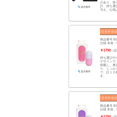
があり、焦
計、持ち運
与え、心地
ＣＡＰＳＵ
商品番号 f0
仕様 本体：
￥1750
（定
持ち運びや
デザインで
搭載し、奥
り、しっか
で、計１０
す。
ＣＡＰＳＵ
商品番号 f0
仕様 本体：
￥1750
（定