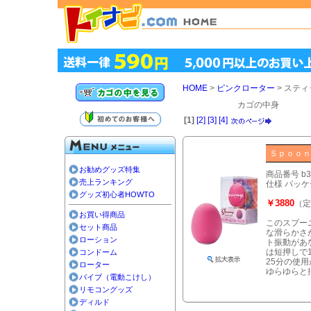
HOME
>
ピンクローター
> ステ
カゴの中身
[1]
[2]
[3]
[4]
Ｓｐｏｏｎ
お勧めグッズ特集
商品番号 b33
売上ランキング
仕様 パッケー
グッズ初心者HOWTO
￥3880
（定
お買い得商品
このスプー
セット商品
な滑らかさ
ローション
ト振動があ
は短押しで
コンドーム
25分の使
ローター
ゆらゆらと
バイブ（電動こけし）
リモコングッズ
ディルド