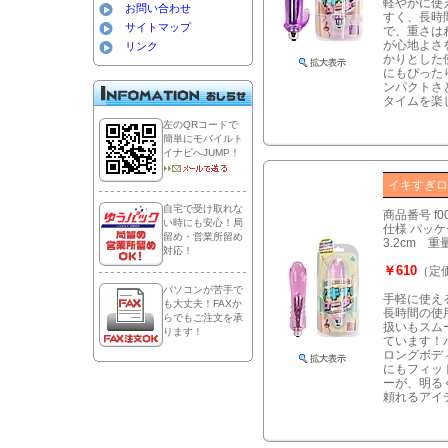
軽やかに使
お問い合わせ
すく、長時
サイトマップ
で、重さは
が心地よさ
リンク
かりとした
にもぴった
ンパクトさ
タイムを楽
左のQRコードで
簡単にモバイルト
イナビへJUMP！
イキすぎロ
自宅で受け取れな
商品番号 f0
い時にも安心！局
仕様 パッケー
留め・営業所留め
3.2cm 
対応！
￥610
（定価
パソコンが苦手で
手軽に使え
も大丈夫！FAXか
長時間の使
らでもご注文を承
扱いもスム
ります！
ています！
ロングボデ
にもフィッ
ーが、明る
頼れるアイ