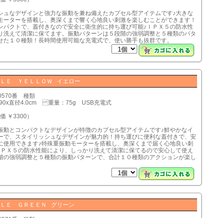
シュなデザインと強力な振動を兼ね備えたカプセル型アイテムです♪大きな
モーターを搭載し、奥深くまで響く心地良い刺激を楽しむことができます！
ンパクトで、蓋付きなので安全に衛生的に持ち運び可能♪ＩＰＸ５の防水性
り洗えて清潔に保てます。振動パターンは５段階の強弱調整と５種類のパタ
せた１０種類！長時間使用可能な充電式で、使い勝手も抜群です。
ＬＥ ＹＥＬＬＯＷ イエロー
0570番 種類
90x直径4.0cm 重量：75g USB充電式
価 ￥3300）
振動とコンパクトなデザインが特徴のカプセル型アイテムです♪鮮やかなイ
ーで、スタイリッシュなデザインが魅力的！持ち運びに便利な蓋付きで、安
に使用できます♪特殊重振動モーターを搭載し、奥深くまで届く心地良い刺
ＩＰＸ５の防水性能により、しっかり洗えて清潔に保てるので安心して使え
階の強弱調整と５種類の振動パターンで、合計１０種類のアクションが楽し
ＬＥ ＧＲＥＥＮ グリーン