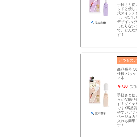
手軽さと使
ッドと優し
式スイッチ
し、安定し
デザインだ
ったりなシ
で、どんな
す！
いつものデ
商品番号 f0
仕様 パッケー
２本
￥730
（定価
手軽さと使
らかな触り
す！ダイヤ
です♪高品
やすいデザ
ベージュカ
入れも簡単
す！