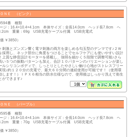
－ＯＮＥ （ピンク）
0594番 種類
ジ：16.4×10.4×4.1cm 本体サイズ：全長14.0cm ヘッド長7.8cm ヘ
.2cm 重量：69g USB充電ケーブル付属 USB充電式
価 ￥3850）
ト刺激とズンズン響く電マ刺激の両方を楽しめる勾玉型のデンマです♪２Ｗ
を採用し、ネック部分に角度をつけることでセルフケアにも使いやすい設計
！上質な静音設計モーターを搭載し、強弱を細かく５段階で調整可能♪さら
高い５つの振動パターンも加え、合計１０パターンのバリエーションが楽し
ールシリコンボディで、しっとりとしたやさしい触り心地がストレスフリー
実現♪約１２０分の充電で、最大６０分間の連続使用が可能です！（使用環
動します！）ＩＰＸ６相当の防水仕様なので、使用後はしっかり洗えて衛生
とができます♪
－ＯＮＥ （パープル）
0595番 種類
ジ：16.4×10.4×4.1cm 本体サイズ：全長14.0cm ヘッド長7.8cm ヘ
.2cm 重量：70g USB充電ケーブル付属 USB充電式
価 ￥3850）