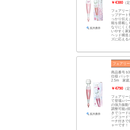
￥4380
（定
フェアリー
ップデート
っかり伝え
能を搭載し
なりにくく
いやすく家
ヘッド構造
ズに応える
フェアリ
商品番号 b3
仕様 パッケー
2.5m 家
￥4790
（定
フェアリー
て登場♪パ
の強力振動
調整可能♪
きでコード
ングコード
ーチ付きで
ャーです