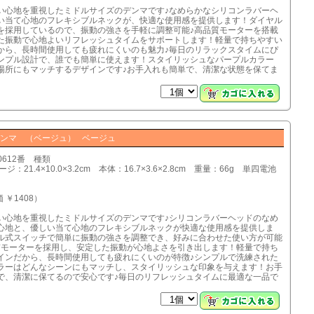
い心地を重視したミドルサイズのデンマです♪なめらかなシリコンラバーヘ
い当て心地のフレキシブルネックが、快適な使用感を提供します！ダイヤル
を採用しているので、振動の強さを手軽に調整可能♪高品質モーターを搭載
た振動で心地よいリフレッシュタイムをサポートします！軽量で持ちやすい
から、長時間使用しても疲れにくいのも魅力♪毎日のリラックスタイムにぴ
ンプル設計で、誰でも簡単に使えます！スタイリッシュなパープルカラー
場所にもマッチするデザインです♪お手入れも簡単で、清潔な状態を保てま
ンマ （ベージュ） ベージュ
0612番 種類
ジ：21.4×10.0×3.2cm 本体：16.7×3.6×2.8cm 重量：66g 単四電池
 ￥1408）
い心地を重視したミドルサイズのデンマです♪シリコンラバーヘッドのなめ
心地と、優しい当て心地のフレキシブルネックが快適な使用感を提供しま
ル式スイッチで簡単に振動の強さを調整でき、好みに合わせた使い方が可能
質モーターを採用し、安定した振動が心地よさを引き出します！軽量で持ち
インだから、長時間使用しても疲れにくいのが特徴♪シンプルで洗練された
ラーはどんなシーンにもマッチし、スタイリッシュな印象を与えます！お手
で、清潔に保てるので安心です♪毎日のリフレッシュタイムに最適な一品で