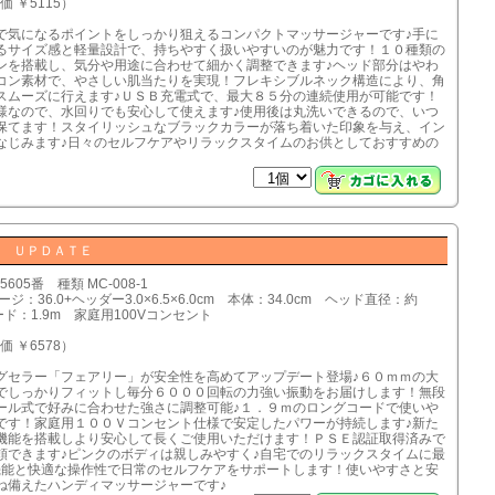
価 ￥5115）
で気になるポイントをしっかり狙えるコンパクトマッサージャーです♪手に
るサイズ感と軽量設計で、持ちやすく扱いやすいのが魅力です！１０種類の
ンを搭載し、気分や用途に合わせて細かく調整できます♪ヘッド部分はやわ
コン素材で、やさしい肌当たりを実現！フレキシブルネック構造により、角
スムーズに行えます♪ＵＳＢ充電式で、最大８５分の連続使用が可能です！
様なので、水回りでも安心して使えます♪使用後は丸洗いできるので、いつ
保てます！スタイリッシュなブラックカラーが落ち着いた印象を与え、イン
なじみます♪日々のセルフケアやリラックスタイムのお供としておすすめの
！
ー ＵＰＤＡＴＥ
5605番 種類 MC-008-1
ジ：36.0+ヘッダー3.0×6.5×6.0cm 本体：34.0cm ヘッド直径：約
コード：1.9m 家庭用100Vコンセント
価 ￥6578）
グセラー「フェアリー」が安全性を高めてアップデート登場♪６０ｍｍの大
でしっかりフィットし毎分６０００回転の力強い振動をお届けします！無段
ール式で好みに合わせた強さに調整可能♪１．９ｍのロングコードで使いや
です！家庭用１００Ｖコンセント仕様で安定したパワーが持続します♪新た
機能を搭載しより安心して長くご使用いただけます！ＰＳＥ認証取得済みで
頼できます♪ピンクのボディは親しみやすく♪自宅でのリラックスタイムに最
機能と快適な操作性で日常のセルフケアをサポートします！使いやすさと安
ね備えたハンディマッサージャーです♪