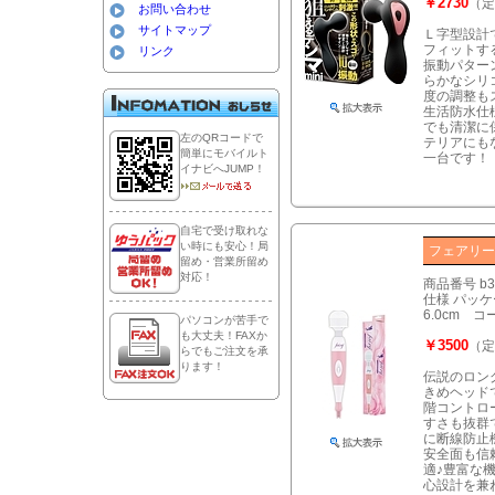
￥2730
（定
お問い合わせ
サイトマップ
Ｌ字型設計
フィットす
リンク
振動パター
らかなシリ
度の調整も
生活防水仕
でも清潔に
左のQRコードで
テリアにも
簡単にモバイルト
一台です
イナビへJUMP！
自宅で受け取れな
い時にも安心！局
フェアリ
留め・営業所留め
対応！
商品番号 b3
仕様 パッケー
6.0cm 
パソコンが苦手で
も大丈夫！FAXか
￥3500
（定
らでもご注文を承
ります！
伝説のロン
きめヘッド
階コントロ
すさも抜群
に断線防止
安全面も信
適♪豊富な
心設計を兼