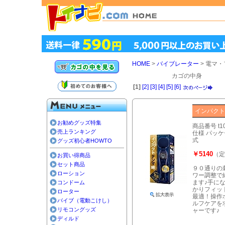
HOME
>
バイブレーター
> 電マ
カゴの中身
[1]
[2]
[3]
[4]
[5]
[6]
インパク
お勧めグッズ特集
商品番号 t1
売上ランキング
仕様 パッケー
式
グッズ初心者HOWTO
￥5140
（定
お買い得商品
セット商品
９０通りの
ローション
ワー調整で
ます♪手に
コンドーム
かりフィッ
ローター
最適！操作
バイブ（電動こけし）
ルフケアを
リモコングッズ
ャーです
ディルド