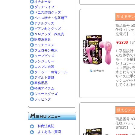
オナホール
ダッチワイフ
ペニス増強グッズ
狙えるデ
ペニス増大・包茎矯正
アナルグッズ
商品番号 b
ビアン向けグッズ
仕様 パッケー
充電式】 
ＳＭグッズ・拘束具
医療系器具
￥2730
（定
エッチコスメ
フェロモン香水
Ｌ字型設計
んな体勢で
ソープグッズ
モードを搭
ランジェリー
シリコンヘ
コスプレ衣装
エコ設計♪
水まわりで
タトゥー・刺青シール
サイズは手
アダルト書籍
ッシュやセ
業務用品
してくれる
特殊アイテム
ジョークグッズ
ラッピング
狙えるデ
商品番号 b
仕様 パッケー
特商法表記
充電式】 
よくあるご質問