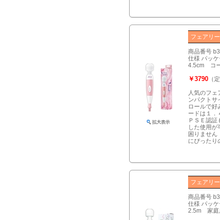
フェアリ
商品番号 b3
仕様 パッケー
4.5cm 
￥3790
（定
人気のフェ
ンパクトサ
ロールで好
ードは１．
ＰＳＥ認証
した使用が
困りません
にぴったり
フェアリ
商品番号 b3
仕様 パッケー
2.5m 家