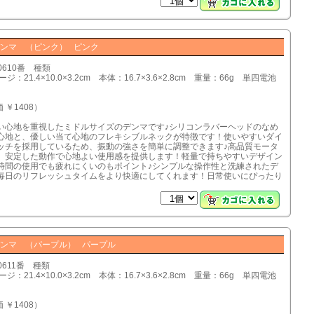
ンマ （ピンク） ピンク
0610番 種類
ジ：21.4×10.0×3.2cm 本体：16.7×3.6×2.8cm 重量：66g 単四電池
 ￥1408）
い心地を重視したミドルサイズのデンマです♪シリコンラバーヘッドのなめ
心地と、優しい当て心地のフレキシブルネックが特徴です！使いやすいダイ
ッチを採用しているため、振動の強さを簡単に調整できます♪高品質モータ
、安定した動作で心地よい使用感を提供します！軽量で持ちやすいデザイン
時間の使用でも疲れにくいのもポイント♪シンプルな操作性と洗練されたデ
毎日のリフレッシュタイムをより快適にしてくれます！日常使いにぴったり
♪
ンマ （パープル） パープル
0611番 種類
ジ：21.4×10.0×3.2cm 本体：16.7×3.6×2.8cm 重量：66g 単四電池
 ￥1408）