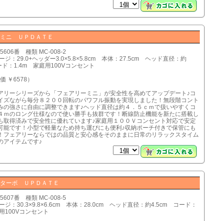
ーミニ ＵＰＤＡＴＥ
5606番 種類 MC-008-2
ジ：29.0+ヘッダー3.0×5.8×5.8cm 本体：27.5cm ヘッド直径：約
コード：1.4m 家庭用100Vコンセント
価 ￥6578）
アリーシリーズから「フェアリーミニ」が安全性を高めてアップデート♪コ
イズながら毎分８２００回転のパワフル振動を実現しました！無段階コント
みの強さに自由に調整できます♪ヘッド直径は約４．５ｃｍで扱いやすくコ
４ｍのロング仕様なので使い勝手も抜群です！断線防止機能を新たに搭載し
も取得済みで安全性に優れています♪家庭用１００Ｖコンセント対応で安定
可能です！小型で軽量なため持ち運びにも便利♪収納ポーチ付きで保管にも
！フェアリーならではの品質と安心感をそのままに日常のリラックスタイム
のアイテムです♪
ーターボ ＵＰＤＡＴＥ
5607番 種類 MC-008-5
ジ：30.3×9.8×6.6cm 本体：28.0cm ヘッド直径：約4.5cm コード：
庭用100Vコンセント