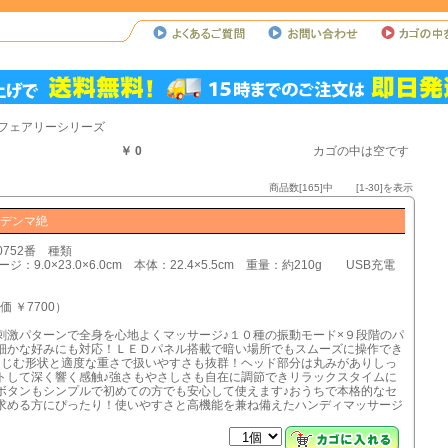
・フェアリーシリーズ
￥ 0
カゴの中は空です
商品数[165]中 [1-30]を表示
トデンマ絶
0752番 種類
ジ：9.0×23.0×6.0cm 本体：22.4×5.5cm 重量：約210g USB充電
価 ￥7700）
刺激パターンで全身を心地よくマッサージ♪１０種の振動モード×９段階のパ
細かな好みにも対応！ＬＥＤパネル搭載で暗い場所でもスムーズに操作でき
なじむ形状と適度な重さで扱いやすさも抜群！ヘッド部分は丸みがありしっ
トして深く響く感触♪強さもやさしさも自在に調節できリラックスタイムに
ボタンもシンプルで初めての方でも安心して使えます♪おうちで本格的なセ
求める方にぴったり！使いやすさと高機能を兼ね備えたハンディマッサージ
♪