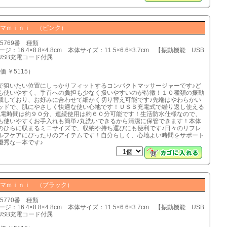
ンマｍｉｎｉ （ピンク）
35769番 種類
ジ：16.4×8.8×4.8cm 本体サイズ：11.5×6.6×3.7cm 【振動機能 USB
USB充電コード付属
価 ￥5115）
で狙いたい位置にしっかりフィットするコンパクトマッサージャーです♪ど
も使いやすく、手首への負担も少なく扱いやすいのが特徴！１０種類の振動
載しており、お好みに合わせて細かく切り替え可能です♪先端はやわらかい
ッドで、肌にやさしく快適な使い心地です！ＵＳＢ充電式で繰り返し使える
充電時間は約９０分、連続使用は約６０分可能です！生活防水仕様なので、
も使いやすくお手入れも簡単♪丸洗いできるから清潔に保管できます！本体
のひらに収まるミニサイズで、収納や持ち運びにも便利です♪日々のリフレ
ルフケアにぴったりのアイテムです！自分らしく、心地よい時間をサポート
優秀な一本です♪
ンマｍｉｎｉ （ブラック）
35770番 種類
ジ：16.4×8.8×4.8cm 本体サイズ：11.5×6.6×3.7cm 【振動機能 USB
USB充電コード付属