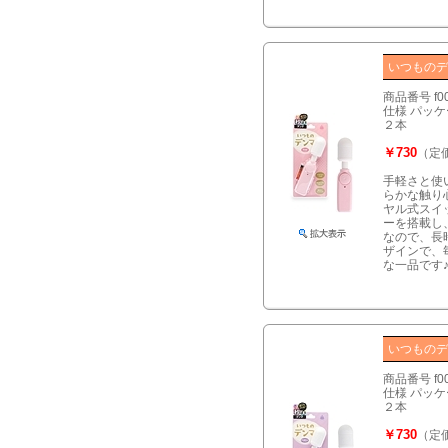
いつものデ
商品番号 f0
仕様 パッケー
２本
￥730
（定価
手軽さと使
らかな触り
ヤル式スイ
ーを搭載し
なので、長
ザインで、
な一品です
いつものデ
商品番号 f0
仕様 パッケー
２本
￥730
（定価