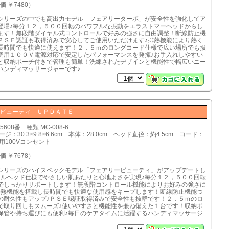
価 ￥7480）
シリーズの中でも高出力モデル「フェアリーターボ」が安全性を強化してア
登場♪毎分１２，５００回転のパワフルな振動をエラストマーヘッドからし
ます！無段階ダイヤル式コントロールで好みの強さに自由調整！断線防止機
ＰＳＥ認証も取得済みで安心してご使用いただけます♪排熱機能により熱く
長時間でも快適に使えます！２．５ｍのロングコード仕様で広い場所でも扱
庭用１００Ｖ電源対応で安定したパフォーマンスを発揮♪お手入れしやすい
と収納ポーチ付きで管理も簡単！洗練されたデザインと機能性で幅広いニー
ハンディマッサージャーです♪
ービューティ ＵＰＤＡＴＥ
5608番 種類 MC-008-6
ジ：30.3×9.8×6.6cm 本体：28.0cm ヘッド直径：約4.5cm コード：
庭用100Vコンセント
価 ￥7678）
シリーズのハイスペックモデル「フェアリービューティ」がアップデートし
ールヘッド仕様でやさしい肌あたりと心地よさを実現♪毎分１２，５００回転
でしっかりサポートします！無段階コントロール機能によりお好みの強さに
排熱機能を搭載し長時間でも快適な使用感をキープします！断線防止機能つ
の耐久性もアップ♪ＰＳＥ認証取得済みで安全性も抜群です！２．５ｍのロ
で取り回しもスムーズ♪使いやすさと機能性を兼ね備えた１台です！収納ポ
保管や持ち運びにも便利♪毎日のケアタイムに活躍するハンディマッサージ
！