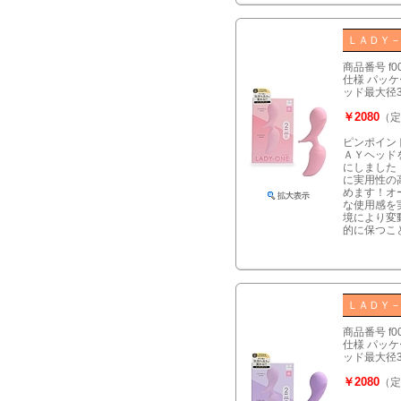
ＬＡＤＹ
商品番号 f0
仕様 パッケー
ッド最大径3
￥2080
（定
ピンポイン
ＡＹヘッド
にしました
に実用性の
めます！オ
な使用感を
境により変
的に保つこ
ＬＡＤＹ
商品番号 f0
仕様 パッケー
ッド最大径3
￥2080
（定