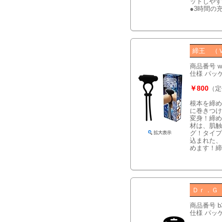
ットしやす
●3時間の
締王 （
商品番号 w
仕様 パッケー
￥800
（定
根本を締め
に巻きつけ
変身！締め
材は、肌触
グ！タイプ
込まれた、
めます！締
Ｄｒ．Ｇ
商品番号 b
仕様 パッケー