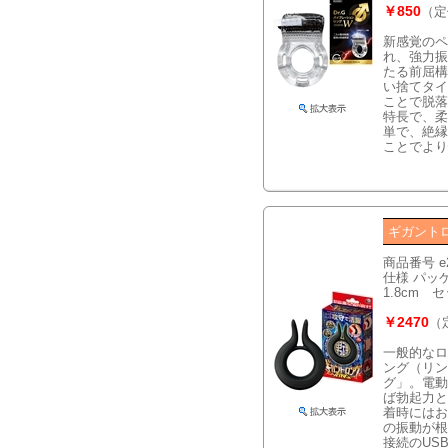
￥850
（定
新感覚のペ
れ、強力振
たる前屈構
い捨てタイ
ことで脱落
特長で、柔
単で、絶縁
ことでより
ギガント
商品番号 e
仕様 パッケ
1.8cm
￥2470
（
一般的なロ
ング（リン
グ」。電動
ば勃起力と
着時にはお
の振動が根
接続のUS