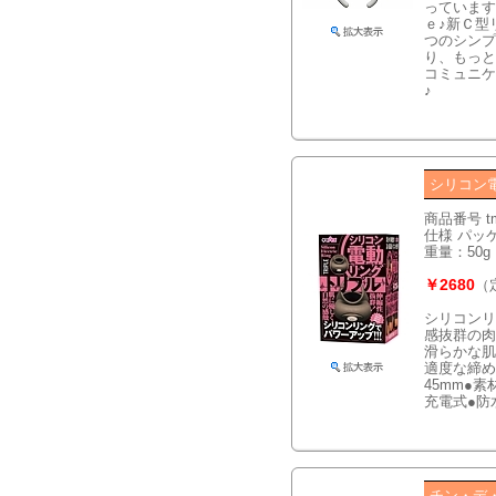
っています
ｅ♪新Ｃ型
つのシンプ
り、もっと
コミュニケ
♪
シリコン
商品番号 t
仕様 パッケ
重量：50g
￥2680
（
シリコンリ
感抜群の肉
滑らかな肌
適度な締め
45mm●
充電式●防
チン・デ