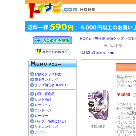
HOME
>
男性器増強グッズ
> 電
カゴの中身
[1]
[2]
[3]
マジック
お勧めグッズ特集
商品番号 t
売上ランキング
仕様 パッケ
グッズ初心者HOWTO
ド70cm×
お買い得商品
￥4090
（
セット商品
２つのリン
ローション
分に搭載さ
コンドーム
ーンの振動
ローター
ボタン付き
バイブ（電動こけし）
はシリコン
ルな振動を
リモコングッズ
分のフル充
ディルド
で、お手入