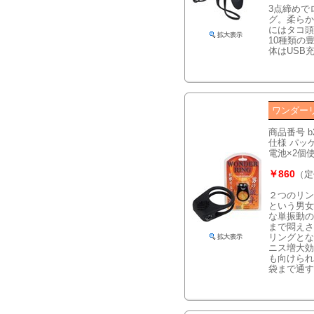
3点締めで
グ。柔らか
にはタコ頭
10種類の
体はUSB
ワンダー
商品番号 b
仕様 パッケ
電池×2個
￥860
（定
２つのリン
という男女
な単振動の
まで悶えさ
リングとな
ニス増大効
も向けられ
袋まで通す