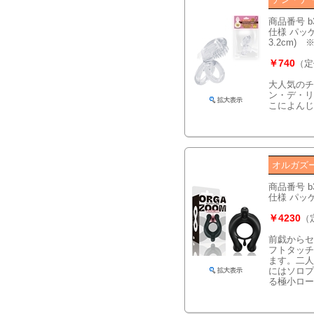
商品番号 b
仕様 パッケ
3.2cm)
￥740
（定
大人気のチ
ン・デ・リ
こによんじ
オルガズ
商品番号 b
仕様 パッケー
￥4230
（
前戯からセ
フトタッチ
ます。二人
にはソロプ
る極小ロー