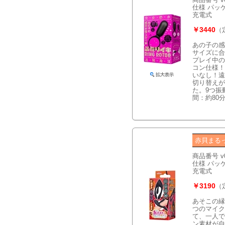
仕様 パッケー
充電式
￥3440
（
あの子の感
サイズに合
プレイ中の
コン仕様！
いなし！遠
切り替えが
た。9つ振
間：約80
赤貝まる
商品番号 v
仕様 パッケー
充電式
￥3190
（
あそこの縁
つのマイク
て、一人で
ン素材が自