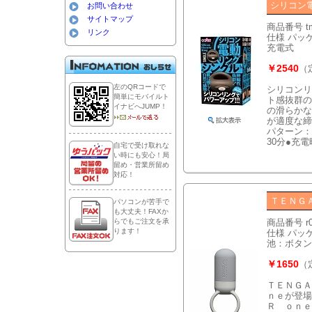
シリコン
お問い合わせ
サイトマップ
商品番号 t
リンク
仕様 パッケ
充電式
￥2540
（
左のQRコードで
シリコンリ
簡単にモバイルト
ト感抜群の
イナビへJUMP！
の滑らかな
が適度な締
パターン：
30分●充電
自宅で受け取れな
い時にも安心！局
留め・営業所留め
対応！
ＴＥＮＧ
パソコンが苦手で
も大丈夫！FAXか
らでもご注文を承
商品番号 r
ります！
仕様 パッケー
池：ボタン
￥1650
（
ＴＥＮＧＡ
ｎｅが登場
Ｒ ｏｎｅ