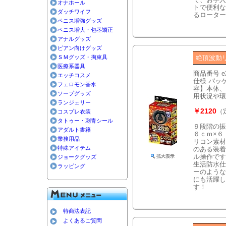
オナホール
トで便利な
ダッチワイフ
るローターで
ペニス増強グッズ
ペニス増大・包茎矯正
アナルグッズ
ビアン向けグッズ
ＳＭグッズ・拘束具
絶頂波動リ
医療系器具
商品番号 e
エッチコスメ
仕様 パッケ
フェロモン香水
容】本体、
ソープグッズ
用状況や環
ランジェリー
￥2120
（
コスプレ衣装
タトゥー・刺青シール
９段階の振
アダルト書籍
６ｃｍ×６
業務用品
リコン素材
特殊アイテム
のある装着
ル操作です
ジョークグッズ
生活防水仕
ラッピング
ーのような
にも活躍し
す！
特商法表記
よくあるご質問