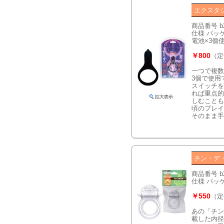
エクスタ
商品番号 b
仕様 パッケ
電池×3個
￥800
（定
一つで複数
3個で使用
スイッチを
れば重点的
しむことも
頃のプレイ
そのまま手
チン・デ
商品番号 b
仕様 パッケ
￥550
（定
あの「チン
載した内径