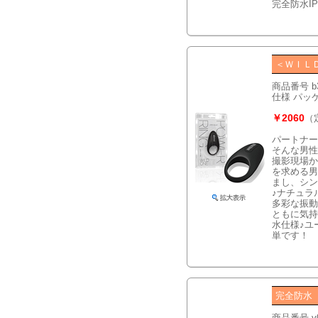
完全防水I
＜ＷＩＬ
商品番号 b
仕様 パッケー
￥2060
（
パートナー
そんな男性
撮影現場か
を求める男
まし、シン
♪ナチュラ
多彩な振動
ともに気持
水仕様♪ユ
単です！
完全防水
商品番号 v0