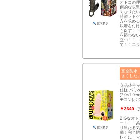
オトコの理
倒的な攻撃
くなりたい
特徴＞トゲ
方を求める
決着を付け
も促す！！
を損わない
立つ！！コ
て！！エラ
完全防水
きくした
商品番号 v
仕様 パッケー
(7.0×1.
モコン(ボ
￥3640
（
BIGなオ
ー！！！柔
り当たる気
動！完全防
レイに！マ