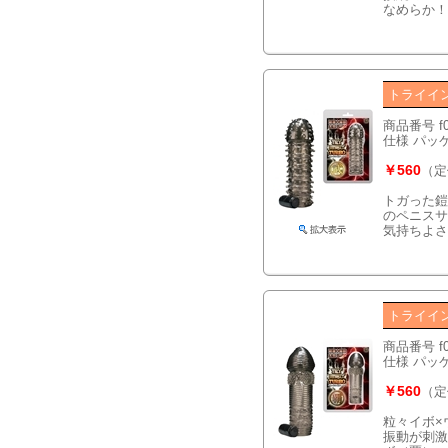
なめらか！
トライイ
商品番号 f
仕様 パッケー
￥560
（定
トガった鎧
のペニスサ
気持ちよさ
トライイ
商品番号 f
仕様 パッケー
￥560
（定
粒々イボ×
振動が刺激