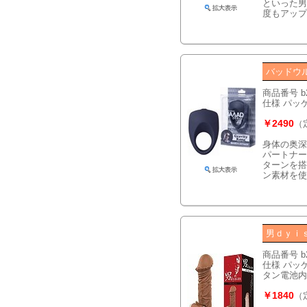
といった男
度もアップ
バッドウ
商品番号 b
仕様 パッケー
￥2490
（
身体の奥深
パートナー
ターンを搭
ン素材を使
男ｄｙｉ
商品番号 b
仕様 パッケ
タン電池内
￥1840
（