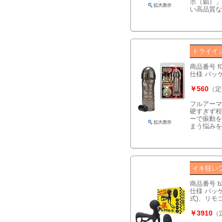
ボ（覇）」
い高品質な
トライイ
商品番号 f
仕様 パッケー
￥560
（定
フルアーマ
硬すぎず程
ーで振動を
まう悩みを
イキ狂い
商品番号 b
仕様 パッケ
式)、リモコ
￥3910
（