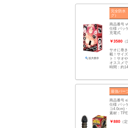
完全防水
グ）
商品番号 v
仕様 パッケ
充電式
￥3580
（
サオに巻き
載！サイズ
ト！サオや
オススメで
時間：約1
最強パー
商品番号 e
仕様 パッケ
コ4.0cm
素材：TPE
￥880
（定