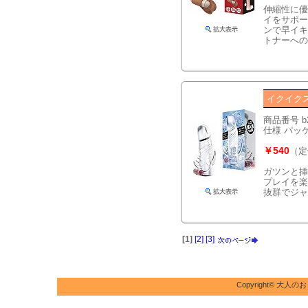
伸縮性に優
イをサポー
ンで早イキ
トナーへの
イクイク
商品番号 b
仕様 パッケー
￥540
（定
ガツンと挿
プレイを楽
抜群でジャ
[1]
[2]
[3]
Copyright©
大人のお