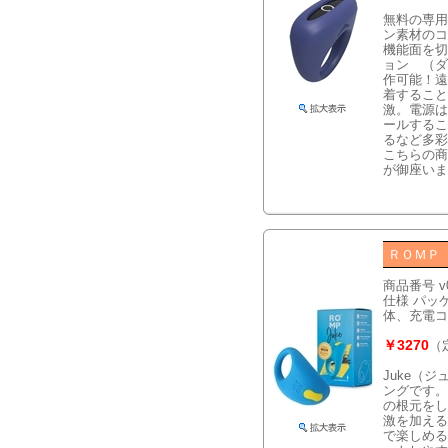
無料の専用
ン素材のコ
機能面を切
ョン （ダ
作可能！遠
着すること
激。電源は
ールするこ
るなど多彩
こちらの商
が御座いま
ＲＯＭＰ
商品番号 v0
仕様 パッケ
体、充電コ
￥3270
（
Juke（
ングです。
の根元をし
激を加える
で楽しめる