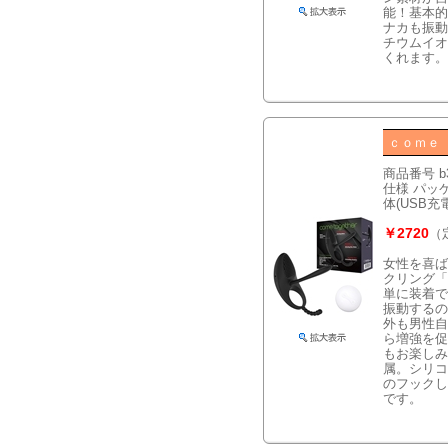
能！基本的
ナカも振動
チウムイオ
くれます。
ｃｏｍｅ
商品番号 b
仕様 パッケー
体(USB充
￥2720
（
女性を喜ば
クリング「
単に装着で
振動するの
外も男性自
ら増強を促
もお楽しみ
属。シリコ
のフックし
です。