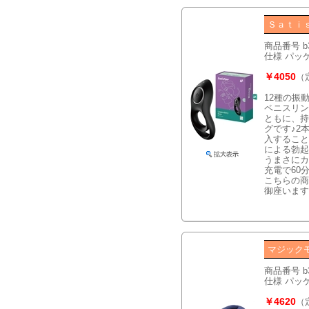
Ｓａｔｉ
商品番号 b3
仕様 パッケー
￥4050
（
12種の振
ペニスリン
ともに、持
グです♪2
入すること
による勃起
うまさにカ
充電で60
こちらの商
御座います
マジック
商品番号 b
仕様 パッケー
￥4620
（